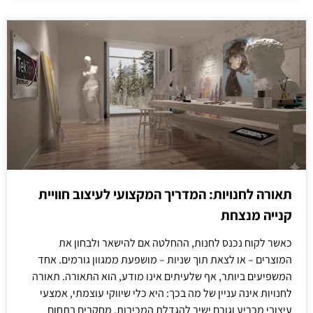
תאורה לחנויות: המדריך המקצועי לעיצוב חוויית
קנייה מנצחת
כאשר לקוח נכנס לחנות, ההחלטה אם להישאר ולבחון את
המוצרים – או לצאת תוך שניות – מושפעת ממגוון גורמים. אחד
המשפיעים ביותר, אף שלעיתים אינו מודע, הוא התאורה. תאורה
לחנויות אינה עניין של מה בכך: היא כלי שיווקי עוצמתי, אמצעי
עיצובי מכריע וגורם ישיר להגדלת המכירות. מחקרים בתחום